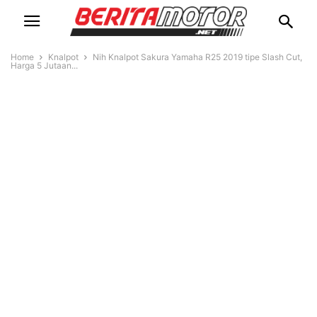
Home
Knalpot
Nih Knalpot Sakura Yamaha R25 2019 tipe Slash Cut,
Harga 5 Jutaan...