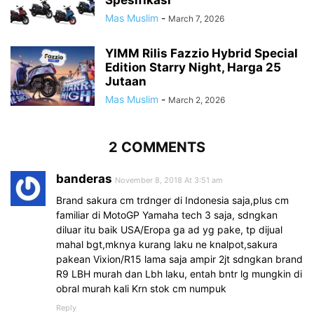
Spesifikasi
Mas Muslim
-
March 7, 2026
YIMM Rilis Fazzio Hybrid Special
Edition Starry Night, Harga 25
Jutaan
Mas Muslim
-
March 2, 2026
2 COMMENTS
banderas
November 8, 2018 At 3:51 am
Brand sakura cm trdnger di Indonesia saja,plus cm
familiar di MotoGP Yamaha tech 3 saja, sdngkan
diluar itu baik USA/Eropa ga ad yg pake, tp dijual
mahal bgt,mknya kurang laku ne knalpot,sakura
pakean Vixion/R15 lama saja ampir 2jt sdngkan brand
R9 LBH murah dan Lbh laku, entah bntr lg mungkin di
obral murah kali Krn stok cm numpuk
Reply