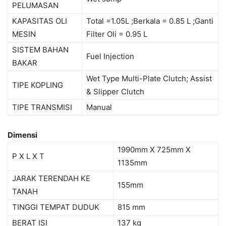
PELUMASAN
KAPASITAS OLI
Total =1.05L ;Berkala = 0.85 L ;Ganti
MESIN
Filter Oli = 0.95 L
SISTEM BAHAN
Fuel Injection
BAKAR
Wet Type Multi-Plate Clutch; Assist
TIPE KOPLING
& Slipper Clutch
TIPE TRANSMISI
Manual
Dimensi
1990mm X 725mm X
P X L X T
1135mm
JARAK TERENDAH KE
155mm
TANAH
TINGGI TEMPAT DUDUK
815 mm
BERAT ISI
137 kg