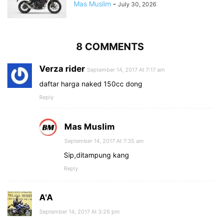
Mas Muslim
-
July 30, 2026
8 COMMENTS
Verza rider
September 14, 2017 At 7:17 am
daftar harga naked 150cc dong
Reply
Mas Muslim
September 14, 2017 At 7:35 am
Sip,ditampung kang
Reply
A'A
September 14, 2017 At 3:26 pm