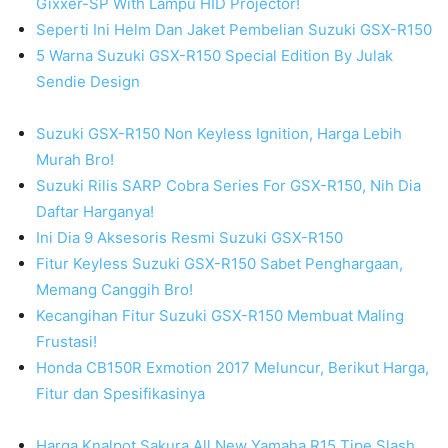
Gixxer-SP With Lampu HID Projector!
Seperti Ini Helm Dan Jaket Pembelian Suzuki GSX-R150
5 Warna Suzuki GSX-R150 Special Edition By Julak
Sendie Design
Suzuki GSX-R150 Non Keyless Ignition, Harga Lebih
Murah Bro!
Suzuki Rilis SARP Cobra Series For GSX-R150, Nih Dia
Daftar Harganya!
Ini Dia 9 Aksesoris Resmi Suzuki GSX-R150
Fitur Keyless Suzuki GSX-R150 Sabet Penghargaan,
Memang Canggih Bro!
Kecangihan Fitur Suzuki GSX-R150 Membuat Maling
Frustasi!
Honda CB150R Exmotion 2017 Meluncur, Berikut Harga,
Fitur dan Spesifikasinya
Harga Knalpot Sakura All New Yamaha R15 Tipe Slash