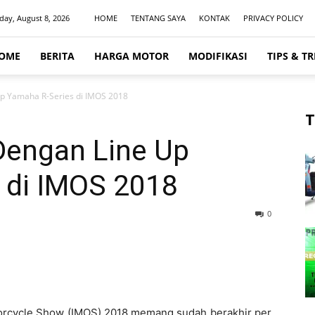
day, August 8, 2026
HOME
TENTANG SAYA
KONTAK
PRIVACY POLICY
OME
BERITA
HARGA MOTOR
MODIFIKASI
TIPS & TR
Up Yamaha R-Series di IMOS 2018
T
Dengan Line Up
 di IMOS 2018
0
orcycle Show (IMOS) 2018 memang sudah berakhir per