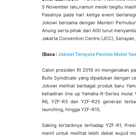
5 November lalu,namun meski begitu masi
Pasalnya pada hari ketiga event berlansg
Jokowi bersama dengan Menteri Perhubun
Anung serta pihak dari AISI turut menyamba
Jakarta Convention Centre (JCC), Senayan, 
(Baca :
Jokowi Ternyata Pecinta Motor Ya
Calon presiden RI 2019 ini mengenakan pa
Bulls Syindicate yang dipadukan dengan c
Jokowi melihat berbagai produk baru Yam
kehadiran line up Yamaha R-Series mulai 
R6, YZF-R3 dan YZF-R25 generasi terbar
launching, hingga YZF-R15.
Saking tertariknya terhadap YZF-R1, Pr
menit untuk melihat lebih dekat wujud m