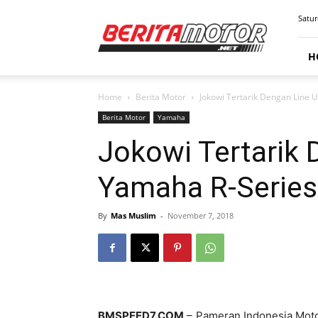
BERITAMOTOR.NET
Satur
H
Home
Berita Motor
Jokowi Tertarik Dengan Line 
Berita Motor
Yamaha
Jokowi Tertarik 
Yamaha R-Series
By
Mas Muslim
-
November 7, 2018
BMSPEED7.COM
– Pameran Indonesia Mot