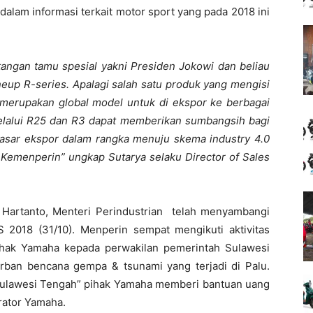
alam informasi terkait motor sport yang pada 2018 ini
.
tangan tamu spesial yakni Presiden Jokowi dan beliau
ineup R-series. Apalagi salah satu produk yang mengisi
 merupakan global model untuk di ekspor ke berbagai
elalui R25 dan R3 dapat memberikan sumbangsih bagi
pasar ekspor dalam rangka menuju skema industry 4.0
 Kemenperin” ungkap Sutarya selaku Director of Sales
 Hartanto, Menteri Perindustrian telah menyambangi
2018 (31/10). Menperin sempat mengikuti aktivitas
ihak Yamaha kepada perwakilan pemerintah Sulawesi
ban bencana gempa & tsunami yang terjadi di Palu.
Sulawesi Tengah” pihak Yamaha memberi bantuan uang
erator Yamaha.