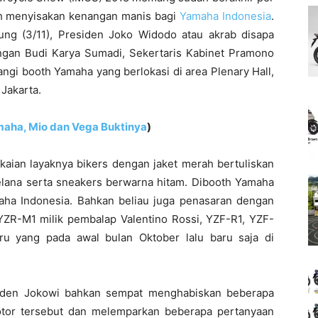
h menyisakan kenangan manis bagi
Yamaha Indonesia
.
ung (3/11), Presiden Joko Widodo atau akrab disapa
gan Budi Karya Sumadi, Sekertaris Kabinet Pramono
ngi booth Yamaha yang berlokasi di area Plenary Hall,
Jakarta.
maha, Mio dan Vega Buktinya
)
kaian layaknya bikers dengan jaket merah bertuliskan
elana serta sneakers berwarna hitam. Dibooth Yamaha
aha Indonesia. Bahkan beliau juga penasaran dengan
YZR-M1 milik pembalap Valentino Rossi, YZF-R1, YZF-
u yang pada awal bulan Oktober lalu baru saja di
esiden Jokowi bahkan sempat menghabiskan beberapa
otor tersebut dan melemparkan beberapa pertanyaan