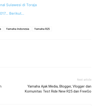
nal Sulawesi di Toraja
17... Berikut…
a
Yamaha Indonesia
Yamaha R25
Next article
h
Yamaha Ajak Media, Blogger, Vlogger dan
Komunitas Test Ride New R25 dan FreeGo