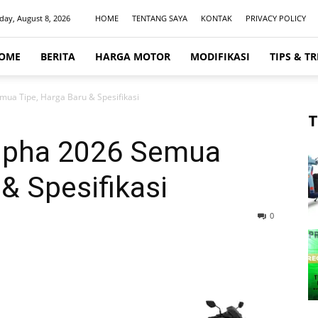
day, August 8, 2026
HOME
TENTANG SAYA
KONTAK
PRIVACY POLICY
OME
BERITA
HARGA MOTOR
MODIFIKASI
TIPS & TR
ua Tipe, Harga Baru & Spesifikasi
T
Alpha 2026 Semua
& Spesifikasi
0