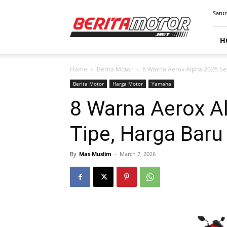
BERITAMOTOR.NET
Satur
H
Home
Berita Motor
8 Warna Aerox Alpha 2026 Sem
Berita Motor
Harga Motor
Yamaha
8 Warna Aerox 
Tipe, Harga Baru 
By
Mas Muslim
-
March 7, 2026