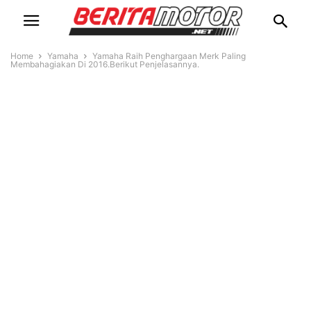
Home
Yamaha
Yamaha Raih Penghargaan Merk Paling
Membahagiakan Di 2016.Berikut Penjelasannya.