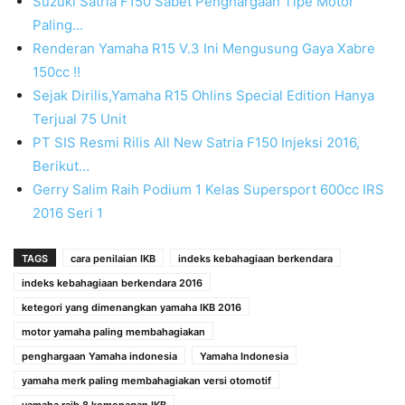
Suzuki Satria F150 Sabet Penghargaan Tipe Motor
Paling…
Renderan Yamaha R15 V.3 Ini Mengusung Gaya Xabre
150cc !!
Sejak Dirilis,Yamaha R15 Ohlins Special Edition Hanya
Terjual 75 Unit
PT SIS Resmi Rilis All New Satria F150 Injeksi 2016,
Berikut…
Gerry Salim Raih Podium 1 Kelas Supersport 600cc IRS
2016 Seri 1
TAGS
cara penilaian IKB
indeks kebahagiaan berkendara
indeks kebahagiaan berkendara 2016
ketegori yang dimenangkan yamaha IKB 2016
motor yamaha paling membahagiakan
penghargaan Yamaha indonesia
Yamaha Indonesia
yamaha merk paling membahagiakan versi otomotif