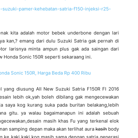
o-suzuki-pamer-kehebatan-satria-f150-injeksi-r25-
benak kita adalah motor bebek underbone dengan lari
ya kan,? emang dari dulu Suzuki Satria gak pernah di
tor larisnya minta ampun plus gak ada saingan dari
w Honda Sonic 150R seperti sekaraang ini.
Honda Sonic 150R, Harga Beda Rp 400 Ribu
 yang diusung All New Suzuki Satria F150R FI 2016
esain lebih ok,yah boleh dibilang gak mengecewakan
ja saya kog kurang suka pada buritan belakang,lebih
ana gitu. ya walau bagaimanapun ini adalah sebuah
ngecewakan,desain masih khas Fu yang terkenal elok
kanan samping depan maka akan terlihat aura
kasih
body
 ke kaki kaki kog masih sama dengan satria generasi