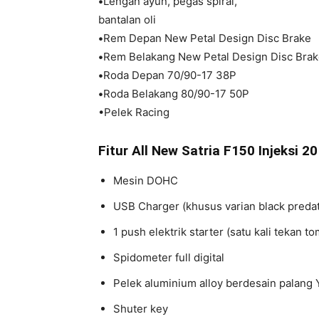
•
Lengan ayun, pegas spiral,
bantalan oli
•
Rem Depan New Petal Design Disc Brake
•
Rem Belakang New Petal Design Disc Bra
•
Roda Depan 70/90-17 38P
•
Roda Belakang 80/90-17 50P
•Pelek Racing
Fitur All New Satria F150 Injeksi 2
Mesin DOHC
USB Charger (khusus varian black predat
1 push elektrik starter (satu kali tekan 
Spidometer full digital
Pelek aluminium alloy berdesain palang Y
Shuter key