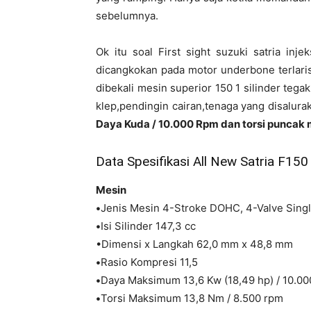
sebelumnya.
Ok itu soal First sight suzuki satria inj
dicangkokan pada motor underbone terlaris i
dibekali mesin superior 150 1 silinder teg
klep,pendingin cairan,tenaga yang disalur
Daya Kuda / 10.000 Rpm dan torsi puncak
Data Spesifikasi All New Satria F150
Mesin
•
Jenis Mesin 4-Stroke DOHC, 4-Valve Singl
•
Isi Silinder 147,3 cc
•Dimensi x Langkah 62,0 mm x 48,8 mm
•
Rasio Kompresi 11,5
•
Daya Maksimum 13,6 Kw (18,49 hp) / 10.0
•
Torsi Maksimum 13,8 Nm / 8.500 rpm