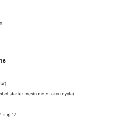
ke
016
or)
tombol starter mesin motor akan nyala)
 ring 17