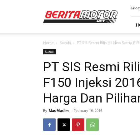
BERITAMOTOR.NET
Frida
H
Home
Suzuki
PT SIS Resmi Rilis All New Satria F150
Suzuki
PT SIS Resmi Rili
F150 Injeksi 2016
Harga Dan Pilih
By
Mas Muslim
-
February 16, 2016