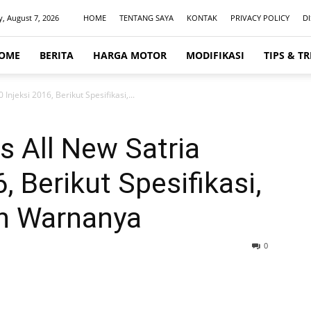
y, August 7, 2026
HOME
TENTANG SAYA
KONTAK
PRIVACY POLICY
D
OME
BERITA
HARGA MOTOR
MODIFIKASI
TIPS & TR
 Injeksi 2016, Berikut Spesifikasi,...
s All New Satria
, Berikut Spesifikasi,
an Warnanya
0