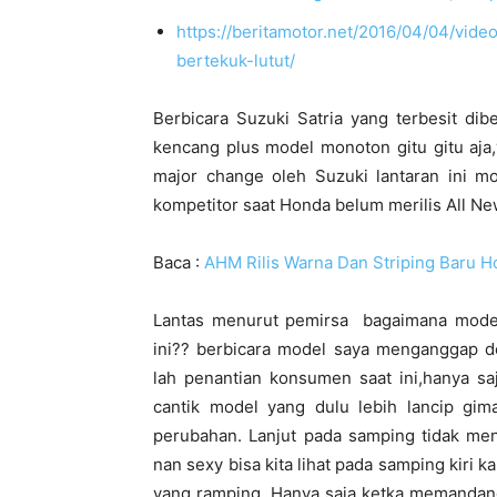
https://beritamotor.net/2016/04/04/vide
bertekuk-lutut/
Berbicara Suzuki Satria yang terbesit di
kencang plus model monoton gitu gitu aja,
major change oleh Suzuki lantaran ini mo
kompetitor saat Honda belum merilis All Ne
Baca :
AHM Rilis Warna Dan Striping Baru 
Lantas menurut pemirsa bagaimana model
ini?? berbicara model saya menganggap d
lah penantian konsumen saat ini,hanya sa
cantik model yang dulu lebih lancip gim
perubahan. Lanjut pada samping tidak me
nan sexy bisa kita lihat pada samping kiri 
yang ramping. Hanya saja ketka memandang