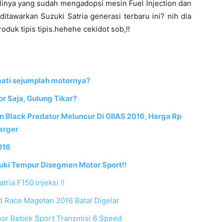
alinya yang sudah mengadopsi mesin Fuel Injection dan
ditawarkan Suzuki Satria generasi terbaru ini? nih dia
duk tipis tipis.hehehe cekidot sob,!!
mati sejumplah motornya?
r Saja, Gulung Tikar?
ion Black Predator Meluncur Di GIIAS 2016, Harga Rp
arger
016
uzuki Tempur Disegmen Motor Sport!!
ria F150 Injeksi !!
d Race Magetan 2016 Batal Digelar
por Bebek Sport Transmisi 6 Speed