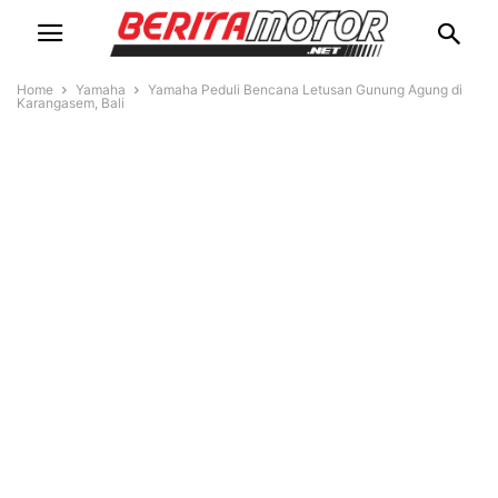
Home
Yamaha
Yamaha Peduli Bencana Letusan Gunung Agung di
Karangasem, Bali