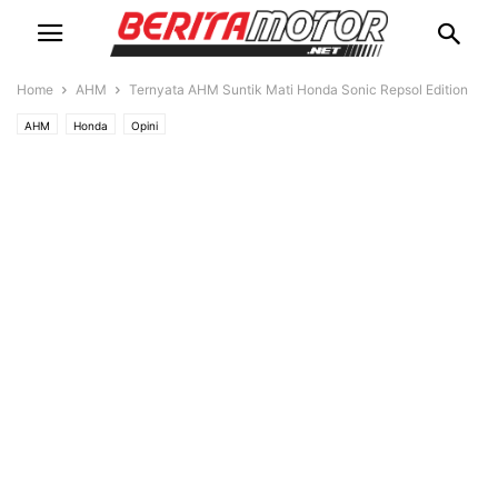
Home
AHM
Ternyata AHM Suntik Mati Honda Sonic Repsol Edition
AHM
Honda
Opini