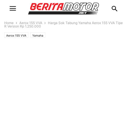
Home
Aerox 155 VVA
Harga Sok Tabung Yamaha Aerox 155 VVA Tipe
R Version Rp 1.250.000
Aerox 155 VVA
Yamaha