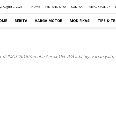
y, August 7, 2026
HOME
TENTANG SAYA
KONTAK
PRIVACY POLICY
OME
BERITA
HARGA MOTOR
MODIFIKASI
TIPS & TR
 di IMOS 2016,Yamaha Aerox 155 VVA ada tiga varian yaitu s