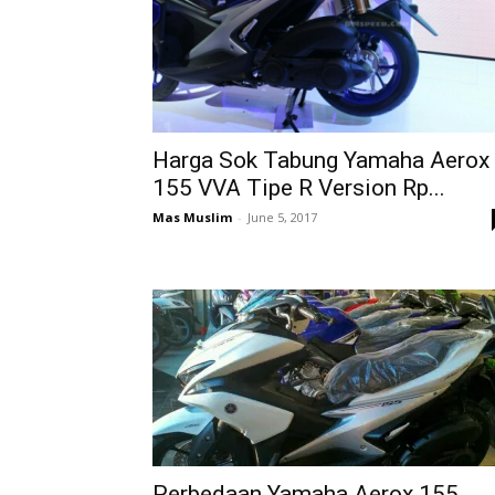
Harga Sok Tabung Yamaha Aerox
155 VVA Tipe R Version Rp...
Mas Muslim
-
June 5, 2017
Perbedaan Yamaha Aerox 155