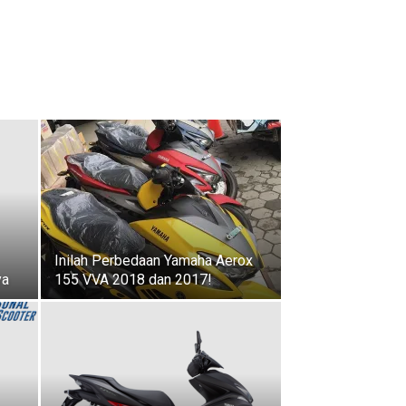
Inilah Perbedaan Yamaha Aerox
ya
155 VVA 2018 dan 2017!