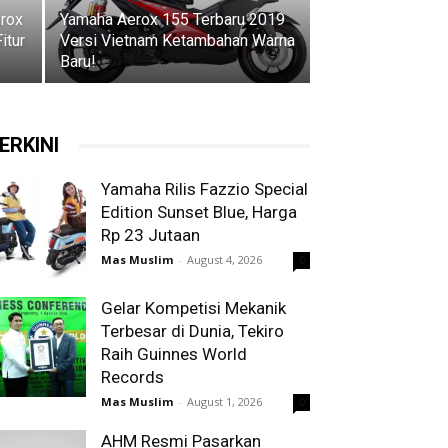
erox
Yamaha Aerox 155 Terbaru 2019
itur
Versi Vietnam Ketambahan Warna
Baru!
ERKINI
Yamaha Rilis Fazzio Special
Edition Sunset Blue, Harga
Rp 23 Jutaan
Mas Muslim
-
August 4, 2026
0
Gelar Kompetisi Mekanik
Terbesar di Dunia, Tekiro
Raih Guinnes World
Records
Mas Muslim
-
August 1, 2026
0
AHM Resmi Pasarkan