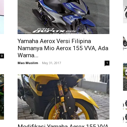
Yamaha Aerox Versi Filipina
Namanya Mio Aerox 155 VVA, Ada
Warna...
0
Mas Muslim
-
May 31, 2017
1
Modifikasi Yamaha Aerox 155 VVA