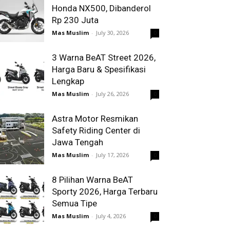
Honda NX500, Dibanderol
Rp 230 Juta
Mas Muslim
-
July 30, 2026
0
3 Warna BeAT Street 2026,
Harga Baru & Spesifikasi
Lengkap
Mas Muslim
-
July 26, 2026
0
Astra Motor Resmikan
Safety Riding Center di
Jawa Tengah
Mas Muslim
-
July 17, 2026
0
8 Pilihan Warna BeAT
Sporty 2026, Harga Terbaru
Semua Tipe
Mas Muslim
-
July 4, 2026
0