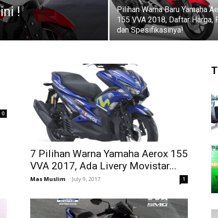
ni !
Pilihan Warna Baru Yamaha A
155 VVA 2018, Daftar Harga, F
dan Spesifikasinya!
T
0
7 Pilihan Warna Yamaha Aerox 155
VVA 2017, Ada Livery Movistar...
Mas Muslim
-
July 9, 2017
1