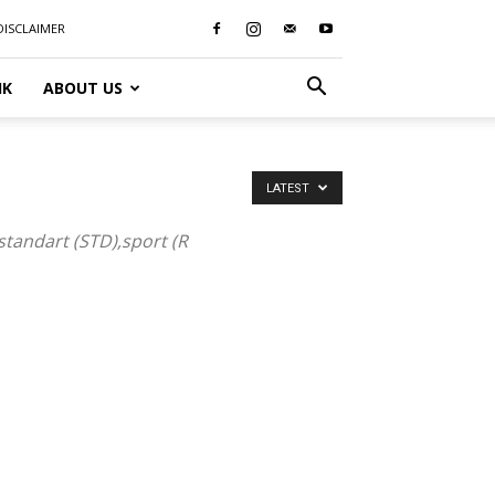
DISCLAIMER
IK
ABOUT US
LATEST
tandart (STD),sport (R