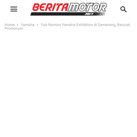
Home
Yamaha
Yuk Nonton Yamaha Exhibition di Semarang, Banyak
Promonya!