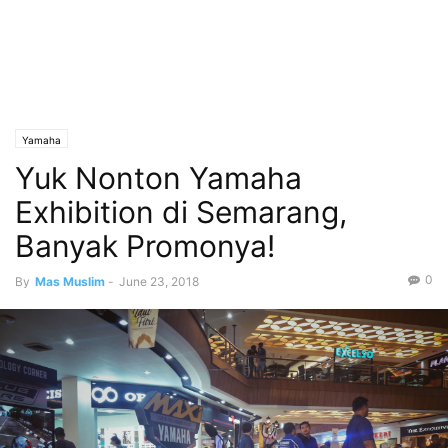
Yamaha
Yuk Nonton Yamaha
Exhibition di Semarang,
Banyak Promonya!
0
By
Mas Muslim
-
June 23, 2018