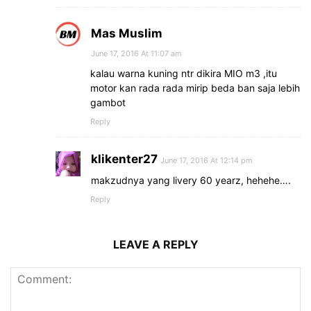
Mas Muslim
June 17, 2016 At 11:07 am
kalau warna kuning ntr dikira MIO m3 ,itu
motor kan rada rada mirip beda ban saja lebih
gambot
Reply
klikenter27
June 17, 2016 At 12:14 pm
makzudnya yang livery 60 yearz, hehehe….
Reply
LEAVE A REPLY