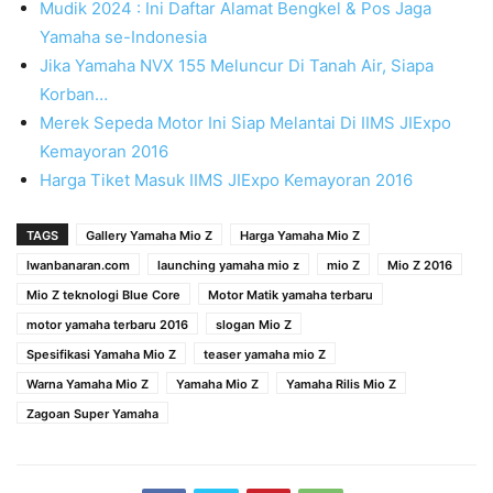
Mudik 2024 : Ini Daftar Alamat Bengkel & Pos Jaga
Yamaha se-Indonesia
Jika Yamaha NVX 155 Meluncur Di Tanah Air, Siapa
Korban…
Merek Sepeda Motor Ini Siap Melantai Di IIMS JIExpo
Kemayoran 2016
Harga Tiket Masuk IIMS JIExpo Kemayoran 2016
TAGS
Gallery Yamaha Mio Z
Harga Yamaha Mio Z
Iwanbanaran.com
launching yamaha mio z
mio Z
Mio Z 2016
Mio Z teknologi Blue Core
Motor Matik yamaha terbaru
motor yamaha terbaru 2016
slogan Mio Z
Spesifikasi Yamaha Mio Z
teaser yamaha mio Z
Warna Yamaha Mio Z
Yamaha Mio Z
Yamaha Rilis Mio Z
Zagoan Super Yamaha