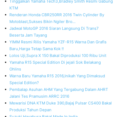
Tinggalkan Yamaha Tech3,Bradley Smith Resmi Gabung
KTM
Renderan Honda CBR250RR 2016 Twin Cylinder By
Motoblast,Sukses Bikin Ngiler Bro…
Jadwal MotoGP 2016 Siaran Langsung Di Trans7
Beserta Jam Tayang
YIMM Resmi Rilis Yamaha YZF-R15 Warna Dan Grafis
Baru,Harga Tetap Sama Kok !!
Lolos Uji,Supra X 150 Bakal Diproduksi 100 Ribu Unit
Yamaha R15 Special Edition Di jejali Sok Belakang
Ohlins
Warna Baru Yamaha R15 2016,Inikah Yang Dimaksud
Special Edition?
Pembalap Asuhan AHM Yang Tergabung Dalam AHRT
Jalani Tes Pramusim ARRC 2016
Mewarisi DNA KTM Duke 390,Bajaj Pulsar CS400 Bakal
Produksi Tahun Depan
Suzuki Hayabusa Bakal Made In India