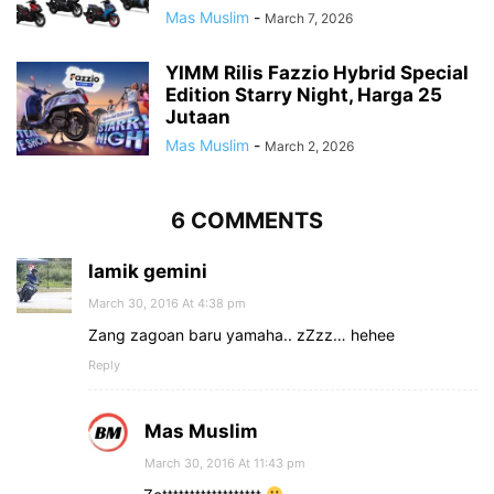
Mas Muslim
-
March 7, 2026
YIMM Rilis Fazzio Hybrid Special
Edition Starry Night, Harga 25
Jutaan
Mas Muslim
-
March 2, 2026
6 COMMENTS
lamik gemini
March 30, 2016 At 4:38 pm
Zang zagoan baru yamaha.. zZzz… hehee
Reply
Mas Muslim
March 30, 2016 At 11:43 pm