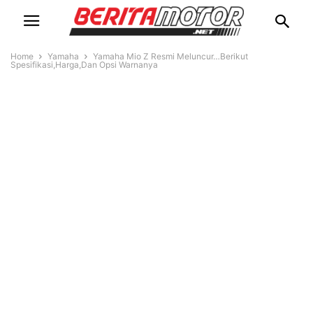
Home
Yamaha
Yamaha Mio Z Resmi Meluncur…Berikut
Spesifikasi,Harga,Dan Opsi Warnanya