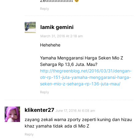
Zetttttttttttttttttt
Reply
lamik gemini
March 31, 2016 At 2:18 am
Hehehehe
Yamaha Menggaransi Harga Seken Mio Z
Seharga Rp 13,6 Juta. Mau?
http://thegreenblog.net/2016/03/31/dengan-
otr-rp-151-juta-yamaha-menggaransi-harga-
seken-mio-z-seharga-rp-136-juta-mau/
Reply
klikenter27
June 17, 2016 At 6:08 am
zayang zekali warna zporty zeperti kuning dan hizau
khaz yamaha tidak ada di Mio Z
Reply