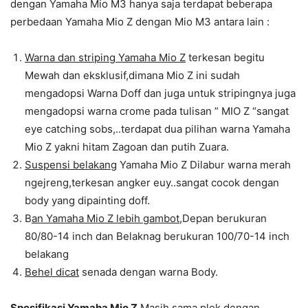
dengan Yamaha Mio M3 hanya saja terdapat beberapa
perbedaan Yamaha Mio Z dengan Mio M3 antara lain :
Warna dan striping Yamaha Mio Z
terkesan begitu
Mewah dan eksklusif,dimana Mio Z ini sudah
mengadopsi Warna Doff dan juga untuk stripingnya juga
mengadopsi warna crome pada tulisan ” MIO Z “sangat
eye catching sobs,..terdapat dua pilihan warna Yamaha
Mio Z yakni hitam Zagoan dan putih Zuara.
Suspensi belakang
Yamaha Mio Z Dilabur warna merah
ngejreng,terkesan angker euy..sangat cocok dengan
body yang dipainting doff.
B
an Yamaha Mio Z lebih gambot
,Depan berukuran
80/80-14 inch dan Belaknag berukuran 100/70-14 inch
belakang
Behel dicat
senada dengan warna Body.
Spesifikasi Yamaha Mio Z
Masih sama plek dengan