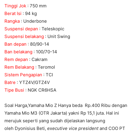
Tinggi Jok
: 750 mm
Berat Isi
: 94 kg
Rangka
: Underbone
Suspensi depan
: Teleskopic
Suspensi belakang
: Unit Swing
Ban depan
: 80/90-14
Ban belakang
: 100/70-14
Rem depan
: Cakram
Rem Belakang
: Teromol
Sistem Pengapian
: TCI
Batre
: YTZ4V/GTZ4V
Tipe Busi
: NGK CR6HSA
Soal Harga,Yamaha Mio Z Hanya beda Rp.400 Ribu dengan
Yamaha Mio M3 (OTR Jakarta) yakni Rp 15,1 juta. Hal ini
merujuk seperti yang sudah dijelaskan langsung
oleh Dyonisius Beti,
executive vice president
and COO PT