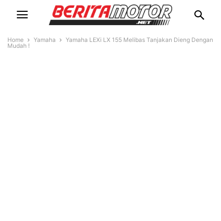
Home
Yamaha
Yamaha LEXi LX 155 Melibas Tanjakan Dieng Dengan
Mudah !