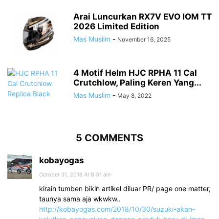
Arai Luncurkan RX7V EVO IOM TT
2026 Limited Edition
Mas Muslim
-
November 16, 2025
4 Motif Helm HJC RPHA 11 Cal
Crutchlow, Paling Keren Yang...
Mas Muslim
-
May 8, 2022
5 COMMENTS
kobayogas
October 31, 2018 At 8:31 am
kirain tumben bikin artikel diluar PR/ page one matter,
taunya sama aja wkwkw..
http://kobayogas.com/2018/10/30/suzuki-akan-