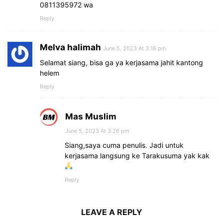
0811395972 wa
Reply
Melva halimah
June 5, 2023 At 3:18 pm
Selamat siang, bisa ga ya kerjasama jahit kantong
helem
Reply
Mas Muslim
June 5, 2023 At 3:26 pm
Siang,saya cuma penulis. Jadi untuk
kerjasama langsung ke Tarakusuma yak kak
Reply
LEAVE A REPLY