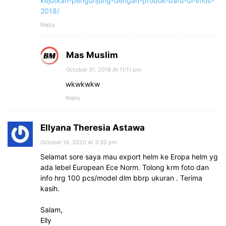
kejutkan-pengunjung-dengan-produk-baru-di-imos-
2018/
Reply
Mas Muslim
October 31, 2018 At 11:11 pm
wkwkwkw
Reply
Ellyana Theresia Astawa
October 14, 2020 At 3:35 pm
Selamat sore saya mau export helm ke Eropa helm yg
ada lebel European Ece Norm. Tolong krm foto dan
info hrg 100 pcs/model dlm bbrp ukuran . Terima
kasih.
Salam,
Elly