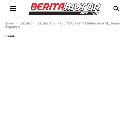
Home
Suzuki
Suzuki GSX-R150 ABS Resmi Meluncur di RI, Segini
Harganya
Suzuki