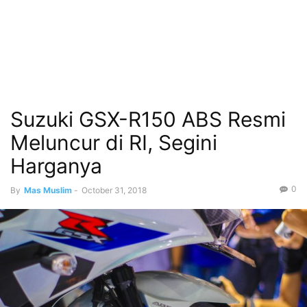
Suzuki GSX-R150 ABS Resmi
Meluncur di RI, Segini
Harganya
0
By
Mas Muslim
-
October 31, 2018