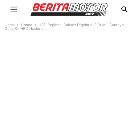
Home
Honda
HBD Regional Sukses Digelar di 3 Pulau, Saatnya
Gazz Ke HBD Nasional...