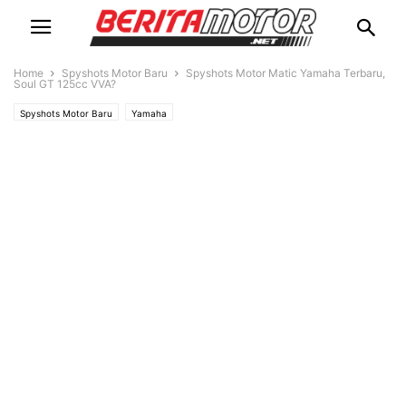
Home
Spyshots Motor Baru
Spyshots Motor Matic Yamaha Terbaru,
Soul GT 125cc VVA?
Spyshots Motor Baru
Yamaha