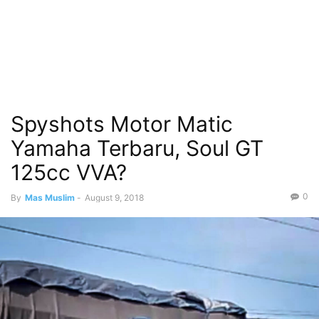
Spyshots Motor Matic
Yamaha Terbaru, Soul GT
125cc VVA?
0
By
Mas Muslim
-
August 9, 2018