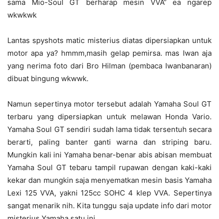
sama Mio-Soul GT berharap mesin VVA” ea ngarep
wkwkwk
Lantas spyshots matic misterius diatas dipersiapkan untuk
motor apa ya? hmmm,masih gelap pemirsa. mas Iwan aja
yang nerima foto dari Bro Hilman (pembaca Iwanbanaran)
dibuat bingung wkwwk.
Namun sepertinya motor tersebut adalah Yamaha Soul GT
terbaru yang dipersiapkan untuk melawan Honda Vario.
Yamaha Soul GT sendiri sudah lama tidak tersentuh secara
berarti, paling banter ganti warna dan striping baru.
Mungkin kali ini Yamaha benar-benar abis abisan membuat
Yamaha Soul GT tebaru tampil rupawan dengan kaki-kaki
kekar dan mungkin saja menyematkan mesin basis Yamaha
Lexi 125 VVA, yakni 125cc SOHC 4 klep VVA. Sepertinya
sangat menarik nih. Kita tunggu saja update info dari motor
misterius Yamaha satu ini.