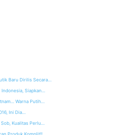
tik Baru Dirilis Secara…
i Indonesia, Siapkan…
etnam... Warna Putih…
16, Ini Dia…
 Sob, Kualitas Perlu…
ran Produk Komplit!!…