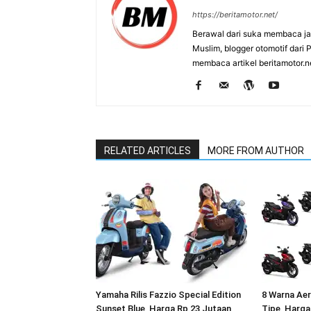
https://beritamotor.net/
Berawal dari suka membaca j
Muslim, blogger otomotif dari
membaca artikel beritamotor.
RELATED ARTICLES
MORE FROM AUTHOR
Yamaha Rilis Fazzio Special Edition
8 Warna Ae
Sunset Blue, Harga Rp 23 Jutaan
Tipe, Harga