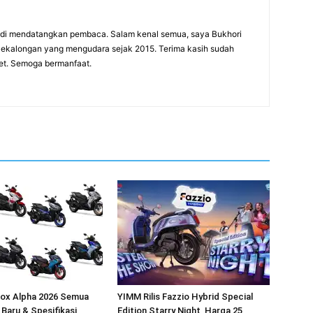
adi mendatangkan pembaca. Salam kenal semua, saya Bukhori
 Pekalongan yang mengudara sejak 2015. Terima kasih sudah
net. Semoga bermanfaat.
rox Alpha 2026 Semua
YIMM Rilis Fazzio Hybrid Special
 Baru & Spesifikasi
Edition Starry Night, Harga 25