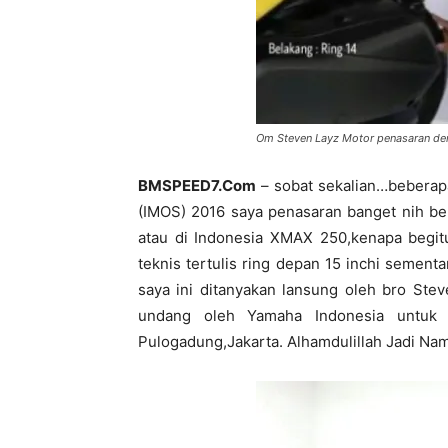
Om Steven Layz Motor penasaran d
BMSPEED7.Com
– sobat sekalian…beberap
(IMOS) 2016 saya penasaran banget nih b
atau di Indonesia XMAX 250,kenapa begitu
teknis tertulis ring depan 15 inchi sement
saya ini ditanyakan lansung oleh bro Ste
undang oleh Yamaha Indonesia untuk 
Pulogadung,Jakarta. Alhamdulillah Jadi N