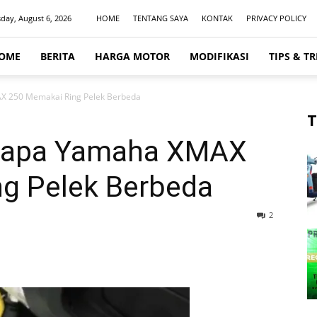
day, August 6, 2026
HOME
TENTANG SAYA
KONTAK
PRIVACY POLICY
OME
BERITA
HARGA MOTOR
MODIFIKASI
TIPS & TR
X 250 Memakai Ring Pelek Berbeda
T
gapa Yamaha XMAX
g Pelek Berbeda
2