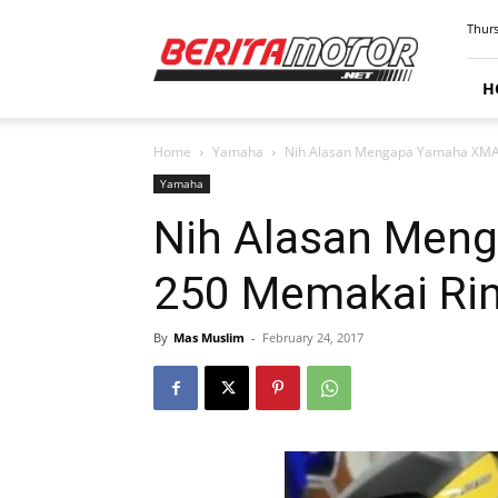
BERITAMOTOR.NET
Thurs
H
Home
Yamaha
Nih Alasan Mengapa Yamaha XMA
Yamaha
Nih Alasan Men
250 Memakai Rin
By
Mas Muslim
-
February 24, 2017