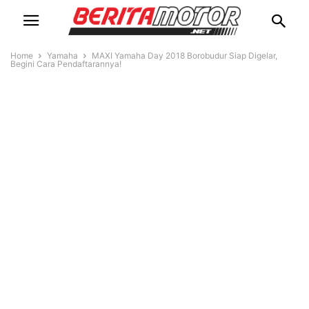
Home
Yamaha
MAXI Yamaha Day 2018 Borobudur Siap Digelar,
Begini Cara Pendaftarannya!