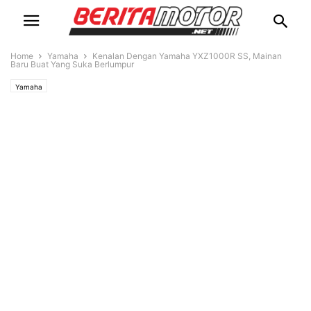
Home
Yamaha
Kenalan Dengan Yamaha YXZ1000R SS, Mainan
Baru Buat Yang Suka Berlumpur
Yamaha