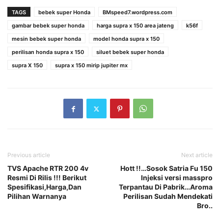
TAGS
bebek super Honda
BMspeed7.wordpress.com
gambar bebek super honda
harga supra x 150 area jateng
k56f
mesin bebek super honda
model honda supra x 150
perilisan honda supra x 150
siluet bebek super honda
supra X 150
supra x 150 mirip jupiter mx
Previous article
Next article
TVS Apache RTR 200 4v
Hott !!…Sosok Satria Fu 150
Resmi Di Rilis !!! Berikut
Injeksi versi masspro
Spesifikasi,Harga,Dan
Terpantau Di Pabrik…Aroma
Pilihan Warnanya
Perilisan Sudah Mendekati
Bro..