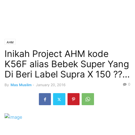
AHM
Inikah Project AHM kode
K56F alias Bebek Super Yang
Di Beri Label Supra X 150 ??…
0
By
Mas Muslim
-
January 20, 2016