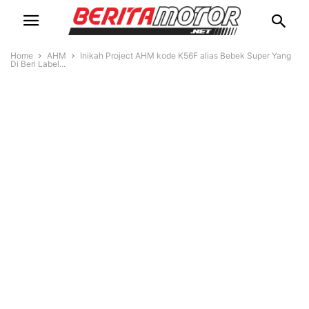
Home
AHM
Inikah Project AHM kode K56F alias Bebek Super Yang
Di Beri Label...