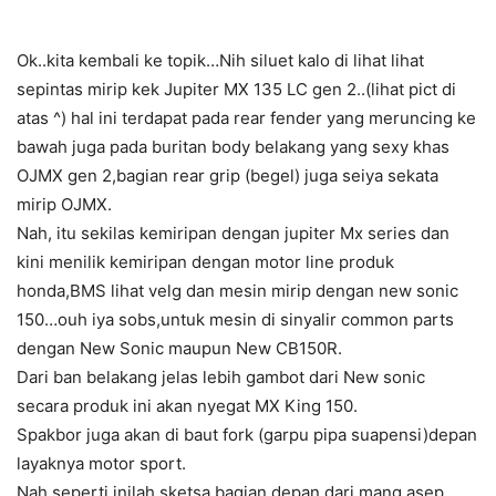
Ok..kita kembali ke topik…Nih siluet kalo di lihat lihat
sepintas mirip kek Jupiter MX 135 LC gen 2..(lihat pict di
atas ^) hal ini terdapat pada rear fender yang meruncing ke
bawah juga pada buritan body belakang yang sexy khas
OJMX gen 2,bagian rear grip (begel) juga seiya sekata
mirip OJMX.
Nah, itu sekilas kemiripan dengan jupiter Mx series dan
kini menilik kemiripan dengan motor line produk
honda,BMS lihat velg dan mesin mirip dengan new sonic
150…ouh iya sobs,untuk mesin di sinyalir common parts
dengan New Sonic maupun New CB150R.
Dari ban belakang jelas lebih gambot dari New sonic
secara produk ini akan nyegat MX King 150.
Spakbor juga akan di baut fork (garpu pipa suapensi)depan
layaknya motor sport.
Nah seperti inilah sketsa bagian depan dari mang asep