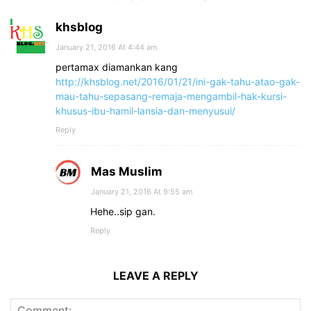
khsblog
January 21, 2016 At 4:44 am
pertamax diamankan kang
http://khsblog.net/2016/01/21/ini-gak-tahu-atao-gak-
mau-tahu-sepasang-remaja-mengambil-hak-kursi-
khusus-ibu-hamil-lansia-dan-menyusui/
Reply
Mas Muslim
January 21, 2016 At 9:55 am
Hehe..sip gan.
Reply
LEAVE A REPLY