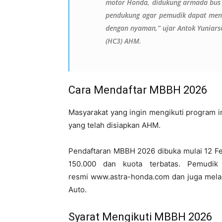
motor
Honda,
didukung
armada bus 
pendukung agar pemudik dapat meni
dengan
nyaman
,” ujar Antok Yunia
(HC3) AHM.
Cara Mendaftar MBBH 2026
Masyarakat yang ingin mengikuti program i
yang telah disiapkan AHM.
Pendaftaran MBBH 2026 dibuka mulai 12 Fe
15
0.000 dan kuota terbatas
. Pemudik 
resmi
www.astra-honda.com
dan juga melal
Auto.
Syarat Mengikuti MBBH 2026