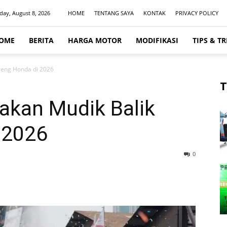
day, August 8, 2026
HOME
TENTANG SAYA
KONTAK
PRIVACY POLICY
OME
BERITA
HARGA MOTOR
MODIFIKASI
TIPS & TR
reng Honda di 2026
T
kan Mudik Balik
 2026
0