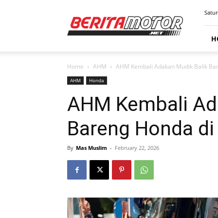
BERITAMOTOR.NET
Satur
H
Home
AHM
AHM Kembali Adakan Mudik Balik Ba
AHM
Honda
AHM Kembali Ada
Bareng Honda di
By
Mas Muslim
-
February 22, 2026