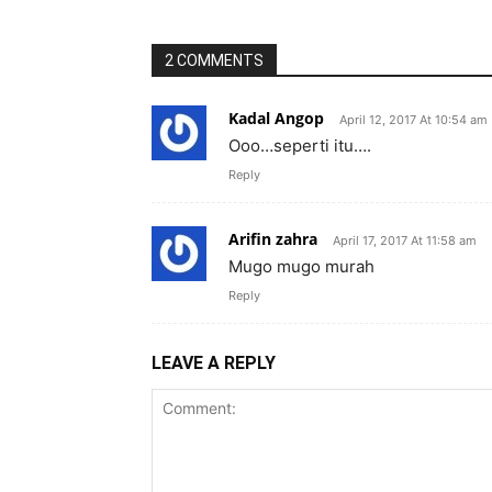
2 COMMENTS
Kadal Angop
April 12, 2017 At 10:54 am
Ooo…seperti itu….
Reply
Arifin zahra
April 17, 2017 At 11:58 am
Mugo mugo murah
Reply
LEAVE A REPLY