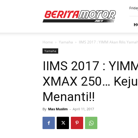
BERITAMOTOR.NET
Frida
H
Home
Yamaha
IIMS 2017 : YIMM Akan Rilis Yama
Yamaha
IIMS 2017 : YIM
XMAX 250… Keju
Menanti!!
By
Mas Muslim
-
April 11, 2017