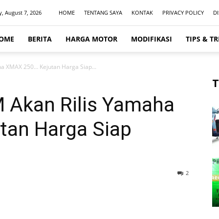
y, August 7, 2026
HOME
TENTANG SAYA
KONTAK
PRIVACY POLICY
D
OME
BERITA
HARGA MOTOR
MODIFIKASI
TIPS & TR
ha XMAX 250… Kejutan Harga Siap...
T
M Akan Rilis Yamaha
tan Harga Siap
2