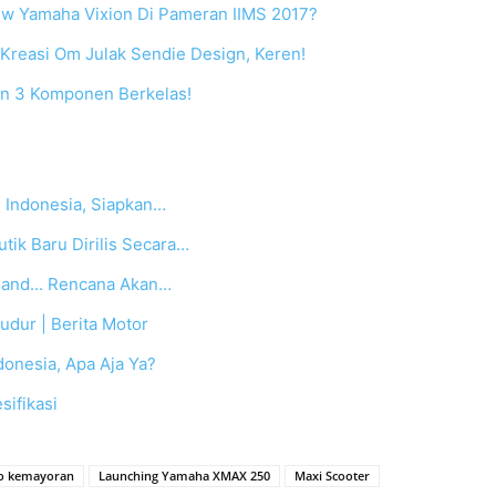
ew Yamaha Vixion Di Pameran IIMS 2017?
 Kreasi Om Julak Sendie Design, Keren!
an 3 Komponen Berkelas!
i Indonesia, Siapkan…
tik Baru Dirilis Secara…
land... Rencana Akan…
udur | Berita Motor
ndonesia, Apa Aja Ya?
sifikasi
po kemayoran
Launching Yamaha XMAX 250
Maxi Scooter