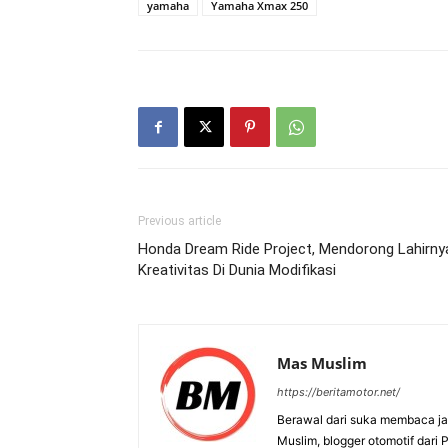
yamaha
Yamaha Xmax 250
Previous article
Honda Dream Ride Project, Mendorong Lahirny
Kreativitas Di Dunia Modifikasi
Mas Muslim
https://beritamotor.net/
Berawal dari suka membaca j
Muslim, blogger otomotif dari