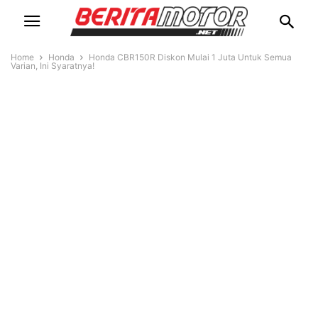
Home
Honda
Honda CBR150R Diskon Mulai 1 Juta Untuk Semua
Varian, Ini Syaratnya!