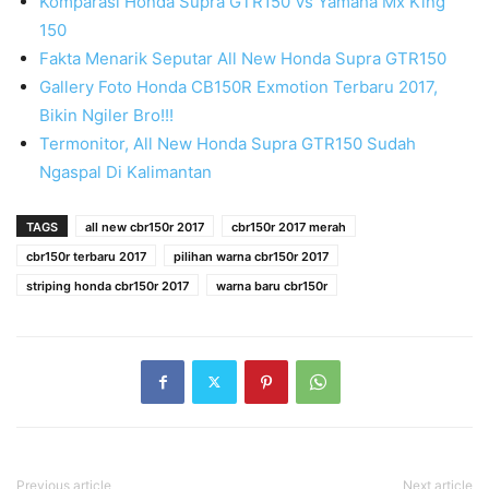
Komparasi Honda Supra GTR150 Vs Yamaha Mx King
150
Fakta Menarik Seputar All New Honda Supra GTR150
Gallery Foto Honda CB150R Exmotion Terbaru 2017,
Bikin Ngiler Bro!!!
Termonitor, All New Honda Supra GTR150 Sudah
Ngaspal Di Kalimantan
TAGS
all new cbr150r 2017
cbr150r 2017 merah
cbr150r terbaru 2017
pilihan warna cbr150r 2017
striping honda cbr150r 2017
warna baru cbr150r
Previous article
Next article