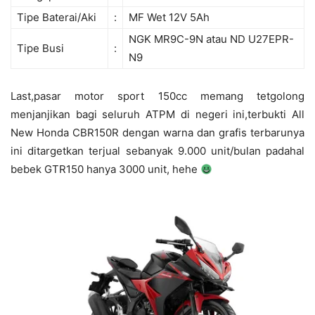
Tipe Baterai/Aki
:
MF Wet 12V 5Ah
NGK MR9C-9N atau ND U27EPR-
Tipe Busi
:
N9
Last,pasar motor sport 150cc memang tetgolong
menjanjikan bagi seluruh ATPM di negeri ini,terbukti All
New Honda CBR150R dengan warna dan grafis terbarunya
ini ditargetkan terjual sebanyak 9.000 unit/bulan padahal
bebek GTR150 hanya 3000 unit, hehe