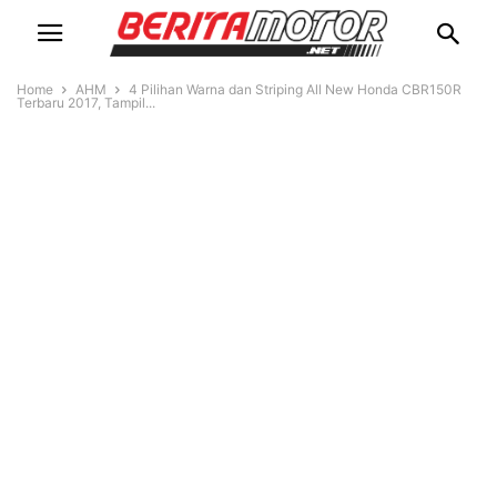
Home
AHM
4 Pilihan Warna dan Striping All New Honda CBR150R
Terbaru 2017, Tampil...