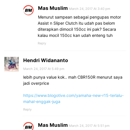
Mas Muslim
March 24, 2017 At 3:40 pm
Menurut sampean sebagai pengupas motor
Assist n Sliper Clutch itu udah pas belom
diterapkan dimocil 150cc ini pak? Secara
kalau mocil 150cc kan udah enteng tuh
Reply
Hendri Widananto
March 24, 2017 At 5:49 pm
lebih punya value kok.. mah CBR150R menurut saya
jadi overprice
https://www.blogotive.com/yamaha-new-r15-terlalu-
mahal-enggak-juga
Reply
Mas Muslim
March 24, 2017 At 5:51 pm