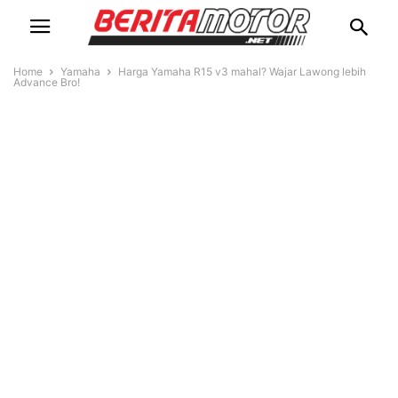
Home
Yamaha
Harga Yamaha R15 v3 mahal? Wajar Lawong lebih
Advance Bro!