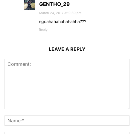
GENTHO_29
March 24, 2017 At 9:39 pm
ngoahahahahahahha???
Reply
LEAVE A REPLY