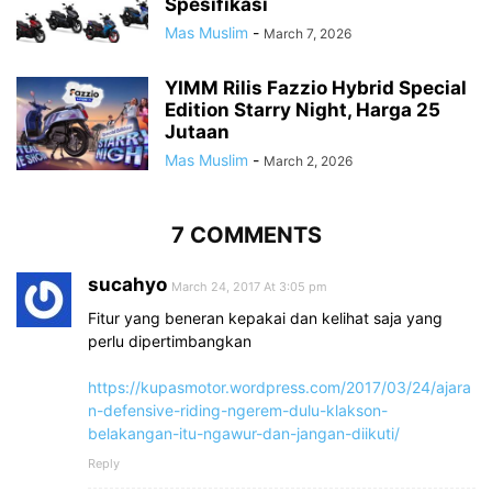
Spesifikasi
Mas Muslim
-
March 7, 2026
YIMM Rilis Fazzio Hybrid Special
Edition Starry Night, Harga 25
Jutaan
Mas Muslim
-
March 2, 2026
7 COMMENTS
sucahyo
March 24, 2017 At 3:05 pm
Fitur yang beneran kepakai dan kelihat saja yang
perlu dipertimbangkan
https://kupasmotor.wordpress.com/2017/03/24/ajara
n-defensive-riding-ngerem-dulu-klakson-
belakangan-itu-ngawur-dan-jangan-diikuti/
Reply