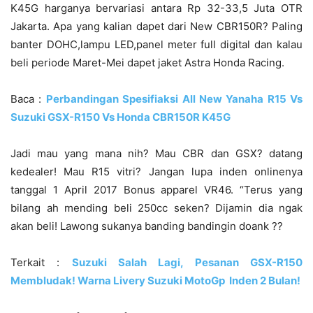
K45G harganya bervariasi antara Rp 32-33,5 Juta OTR
Jakarta. Apa yang kalian dapet dari New CBR150R? Paling
banter DOHC,lampu LED,panel meter full digital dan kalau
beli periode Maret-Mei dapet jaket Astra Honda Racing.
Baca :
Perbandingan Spesifiaksi All New Yanaha R15 Vs
Suzuki GSX-R150 Vs Honda CBR150R K45G
Jadi mau yang mana nih? Mau CBR dan GSX? datang
kedealer! Mau R15 vitri? Jangan lupa inden onlinenya
tanggal 1 April 2017 Bonus apparel VR46. “Terus yang
bilang ah mending beli 250cc seken? Dijamin dia ngak
akan beli! Lawong sukanya banding bandingin doank ??
Terkait :
Suzuki Salah Lagi, Pesanan GSX-R150
Membludak! Warna Livery Suzuki MotoGp Inden 2 Bulan!