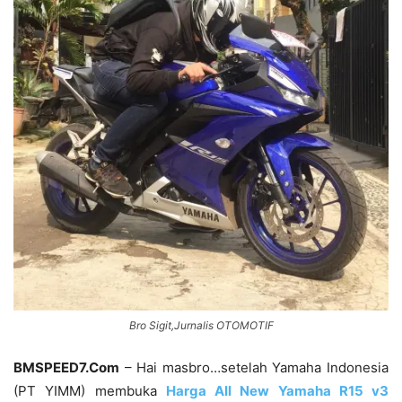
Bro Sigit,Jurnalis OTOMOTIF
BMSPEED7.Com
– Hai masbro…setelah Yamaha Indonesia
(PT YIMM) membuka
Harga All New Yamaha R15 v3