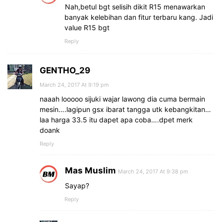
Nah,betul bgt selisih dikit R15 menawarkan
banyak kelebihan dan fitur terbaru kang. Jadi
value R15 bgt
Reply
GENTHO_29
March 24, 2017 At 9:19 pm
naaah looooo sijuki wajar lawong dia cuma bermain
mesin….lagipun gsx ibarat tangga utk kebangkitan…
laa harga 33.5 itu dapet apa coba….dpet merk
doank
Reply
Mas Muslim
March 24, 2017 At 9:38 pm
Sayap?
Reply