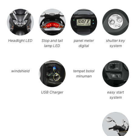
Headlight LED
Stop and tail
panel meter
shutter key
lamp LED
digital
system
windshield
tempat botol
minuman
USB Charger
easy start
system