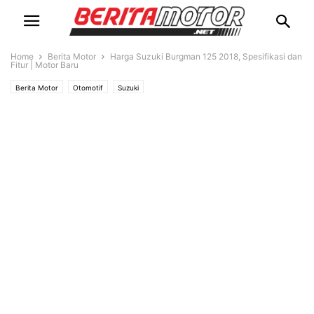
Home
Berita Motor
Harga Suzuki Burgman 125 2018, Spesifikasi dan
Fitur | Motor Baru
Berita Motor
Otomotif
Suzuki