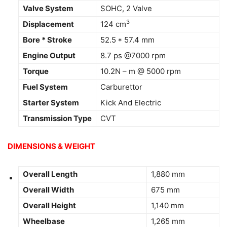
Valve System
SOHC, 2 Valve
3
Displacement
124 cm
Bore * Stroke
52.5 * 57.4 mm
Engine Output
8.7 ps @7000 rpm
Torque
10.2N – m @ 5000 rpm
Fuel System
Carburettor
Starter System
Kick And Electric
Transmission Type
CVT
DIMENSIONS & WEIGHT
Overall Length
1,880 mm
Overall Width
675 mm
Overall Height
1,140 mm
Wheelbase
1,265 mm