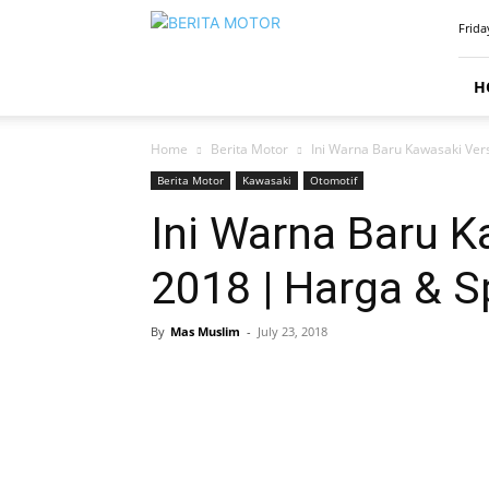
BERITAMOTOR.NET
Frida
H
Home
Berita Motor
Ini Warna Baru Kawasaki Ver
Berita Motor
Kawasaki
Otomotif
Ini Warna Baru 
2018 | Harga & S
By
Mas Muslim
-
July 23, 2018