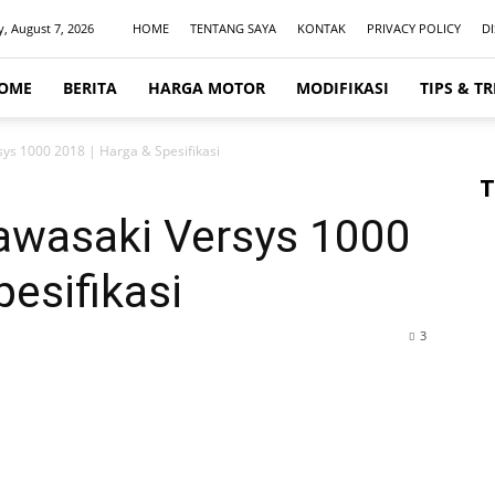
y, August 7, 2026
HOME
TENTANG SAYA
KONTAK
PRIVACY POLICY
D
OME
BERITA
HARGA MOTOR
MODIFIKASI
TIPS & TR
sys 1000 2018 | Harga & Spesifikasi
T
Kawasaki Versys 1000
pesifikasi
3