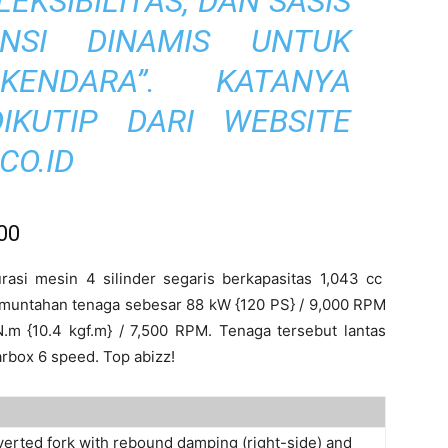
EKSIBILITAS, DAN SASIS
ENSI DINAMIS UNTUK
KENDARA”. KATANYA
IKUTIP DARI WEBSITE
CO.ID
00
asi mesin 4 silinder segaris berkapasitas 1,043 cc
muntahan tenaga sebesar 88 kW {120 PS} / 9,000 RPM
.m {10.4 kgf.m} / 7,500 RPM. Tenaga tersebut lantas
rbox 6 speed. Top abizz!
erted fork with rebound damping (right-side) and