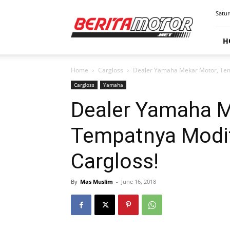
BERITAMOTOR.NET
Satur
H
Home
Cargloss
Dealer Yamaha Mekar Motor, Tem
Cargloss
Yamaha
Dealer Yamaha M
Tempatnya Modif
Cargloss!
By
Mas Muslim
-
June 16, 2018