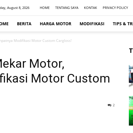
day, August 8, 2026
HOME
TENTANG SAYA
KONTAK
PRIVACY POLICY
OME
BERITA
HARGA MOTOR
MODIFIKASI
TIPS & TR
patnya Modifikasi Motor Custom Cargloss!
T
ekar Motor,
ikasi Motor Custom
2