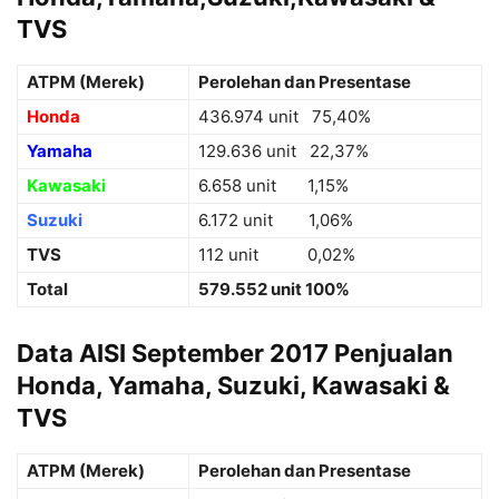
TVS
ATPM (Merek)
Perolehan dan Presentase
Honda
436.974 unit 75,40%
Yamaha
129.636 unit 22,37%
Kawasaki
6.658 unit 1,15%
Suzuki
6.172 unit 1,06%
TVS
112 unit 0,02%
Total
579.552 unit 100%
Data AISI September 2017 Penjualan
Honda, Yamaha, Suzuki, Kawasaki &
TVS
ATPM (Merek)
Perolehan dan Presentase