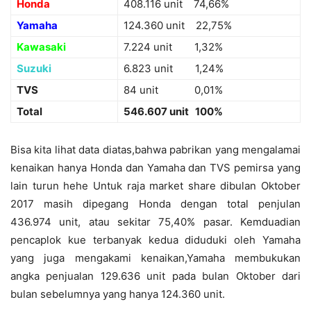
Honda
408.116 unit 74,66%
Yamaha
124.360 unit 22,75%
Kawasaki
7.224 unit 1,32%
Suzuki
6.823 unit 1,24%
TVS
84 unit 0,01%
Total
546.607 unit 100%
Bisa kita lihat data diatas,bahwa pabrikan yang mengalamai
kenaikan hanya Honda dan Yamaha dan TVS pemirsa yang
lain turun hehe Untuk raja market share dibulan Oktober
2017 masih dipegang Honda dengan total penjulan
436.974 unit, atau sekitar 75,40% pasar. Kemduadian
pencaplok kue terbanyak kedua diduduki oleh Yamaha
yang juga mengakami kenaikan,Yamaha membukukan
angka penjualan 129.636 unit pada bulan Oktober dari
bulan sebelumnya yang hanya 124.360 unit.