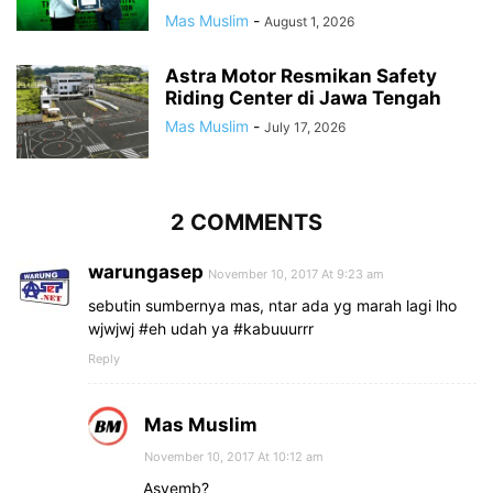
Mas Muslim
-
August 1, 2026
Astra Motor Resmikan Safety
Riding Center di Jawa Tengah
Mas Muslim
-
July 17, 2026
2 COMMENTS
warungasep
November 10, 2017 At 9:23 am
sebutin sumbernya mas, ntar ada yg marah lagi lho
wjwjwj #eh udah ya #kabuuurrr
Reply
Mas Muslim
November 10, 2017 At 10:12 am
Asyemb?