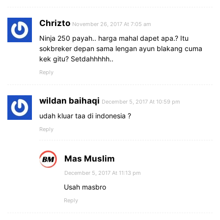
Chrizto
November 26, 2017 At 7:05 am
Ninja 250 payah.. harga mahal dapet apa.? Itu
sokbreker depan sama lengan ayun blakang cuma
kek gitu? Setdahhhhh..
Reply
wildan baihaqi
December 5, 2017 At 10:59 pm
udah kluar taa di indonesia ?
Reply
Mas Muslim
December 5, 2017 At 11:13 pm
Usah masbro
Reply