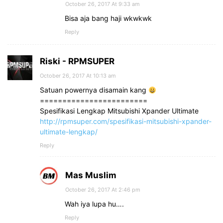
October 26, 2017 At 9:33 am
Bisa aja bang haji wkwkwk
Reply
Riski - RPMSUPER
October 26, 2017 At 10:13 am
Satuan powernya disamain kang
========================
Spesifikasi Lengkap Mitsubishi Xpander Ultimate
http://rpmsuper.com/spesifikasi-mitsubishi-xpander-
ultimate-lengkap/
Reply
Mas Muslim
October 26, 2017 At 2:46 pm
Wah iya lupa hu….
Reply