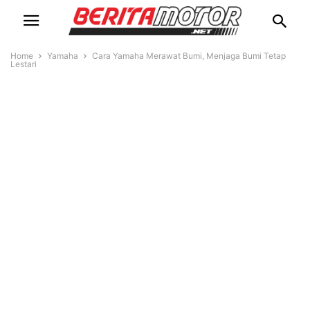
Home
Yamaha
Cara Yamaha Merawat Bumi, Menjaga Bumi Tetap
Lestari