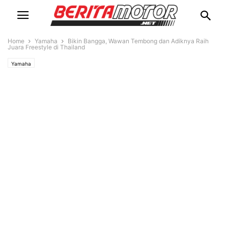
Home
Yamaha
Bikin Bangga, Wawan Tembong dan Adiknya Raih
Juara Freestyle di Thailand
Yamaha