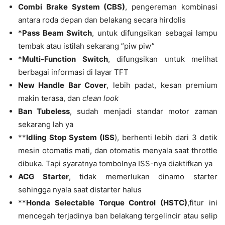
Combi Brake System (CBS)
, pengereman kombinasi
antara roda depan dan belakang secara hirdolis
*
Pass Beam Switch
, untuk difungsikan sebagai lampu
tembak atau istilah sekarang ”piw piw”
*
Multi-Function Switch
, difungsikan untuk melihat
berbagai informasi di layar TFT
New Handle Bar Cover
, lebih padat, kesan premium
makin terasa, dan
clean look
Ban Tubeless
, sudah menjadi standar motor zaman
sekarang lah ya
**
Idling Stop System (ISS
), berhenti lebih dari 3 detik
mesin otomatis mati, dan otomatis menyala saat throttle
dibuka. Tapi syaratnya tombolnya ISS-nya diaktifkan ya
ACG Starter
, tidak memerlukan dinamo starter
sehingga nyala saat distarter halus
**
Honda Selectable Torque Control (HSTC)
,fitur ini
mencegah terjadinya ban belakang tergelincir atau selip