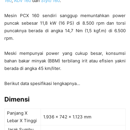
160
,
ADV 160
dan
Stylo 160
.
Mesin PCX 160 sendiri sanggup memuntahkan power
puncak sebesar 11,8 kW (16 PS) di 8.500 rpm dan torsi
puncaknya berada di angka 14,7 Nm (1,5 kgf.m) di 6.500
rpm.
Meski mempunyai power yang cukup besar, konsumsi
bahan bakar minyak (BBM) terbilang irit atau efisien yakni
berada di angka 45 km/liter.
Berikut data spesifikasi lengkapnya…
Dimensi
Panjang X
1.936 x 742 x 1.123 mm
Lebar X Tinggi
Jarak Sumbu