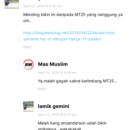
April 22, 2016 At 5:00 am
Mending bikin ini daripada MT25 yang nanggung ya
om..
http://thegreenblog.net/2016/04/22/skuter-imut-
yamaha-ray-zr-dengan-harga-10-jutaan/
Reply
Mas Muslim
April 22, 2016 At 9:36 am
Ya,malah gagah xabre ketimbang MT25…
Reply
lamik gemini
April 22, 2016 At 9:37 am
Malah kang enoanderson udah bikin
artikelnya.. wakakakak