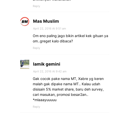
Reply
Mas Muslim
April 22, 2016 At 9:51 am
Om eno paling jago bikin artikel kek gituan ya
om..greget kalo dibaca?
Reply
lamik gemini
April 22, 2016 At 9:42 am
Gak cocok pake nama MT, Xabre yg keren
malah gak dipake nama MT.. Kalau udah
disisain 5% market share, baru deh survey,
cari masukan, promosi besar2an..
*mlaaayuuuuu
Reply