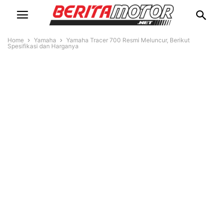
Home
Yamaha
Yamaha Tracer 700 Resmi Meluncur, Berikut
Spesifikasi dan Harganya