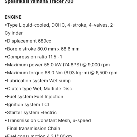
Spesifikasi Yamaha Tracer 700
ENGINE
•Type Liquid-cooled, DOHC, 4-stroke, 4-valves, 2-
Cylinder
•Displacement 689cc
•Bore x stroke 80.0 mm x 68.6 mm
•Compression ratio 11.5 : 1
•Maximum power 55.0 kW (74.8PS) @ 9,000 rpm
•Maximum torque 68.0 Nm (6.93 kg-m) @ 6,500 rpm
•Lubrication system Wet sump
•Clutch type Wet, Multiple Disc
•Fuel system Fuel Injection
•Ignition system TCI
•Starter system Electric
•Transmission Constant Mesh, 6-speed
Final transmission Chain
•Fuel consumption 4.3 l/100km