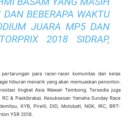
AHMI BASAM YANG MASIH
N DAN BEBERAPA WAKTU
ODIUM JUARA MP5 DAN
RPRIX 2018 SIDRAP,
 pertarungan para racer-racer komunitas dan kelas
erbagai hiburan menarik yang akan memuaskan penonton.
prestasi tingkat Asia Wawan Tembong. Tersedia juga
e, RC & Paskibraka). Kesuksesan Yamaha Sunday Race
emitsu, KYB, Pirelli, DID, Motobatt, NGK, IRC, BRT-
nton YSR 2018.