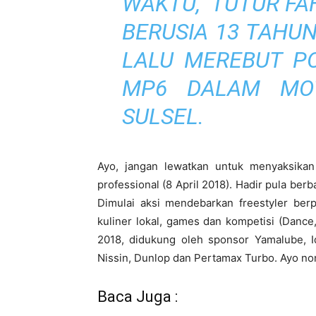
WAKTU,“ TUTUR F
BERUSIA 13 TAHU
LALU MEREBUT P
MP6 DALAM MOTO
SULSEL.
Ayo, jangan lewatkan untuk menyaksikan
professional (8 April 2018). Hadir pula b
Dimulai aksi mendebarkan freestyler ber
kuliner lokal, games dan kompetisi (Danc
2018, didukung oleh sponsor Yamalube, Id
Nissin, Dunlop dan Pertamax Turbo. Ayo no
Baca Juga :