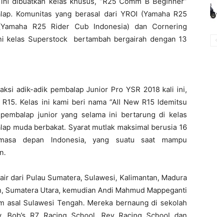
 ini dibuatkan kelas khusus, “R25 Comm B Beginner”
lap. Komunitas yang berasal dari YROI (Yamaha R25
(Yamaha R25 Rider Cub Indonesia) dan Cornering
ini kelas Superstock bertambah bergairah dengan 13
aksi adik-adik pembalap Junior Pro YSR 2018 kali ini,
R15. Kelas ini kami beri nama “All New R15 Idemitsu
 pembalap junior yang selama ini bertarung di kelas
p muda berbakat. Syarat mutlak maksimal berusia 16
 masa depan Indonesia, yang suatu saat mampu
n.
air dari Pulau Sumatera, Sulawesi, Kalimantan, Madura
n, Sumatera Utara, kemudian Andi Mahmud Mappeganti
m asal Sulawesi Tengah. Mereka bernaung di sekolah
, Bob’s R7 Racing School, Rey Racing School dan