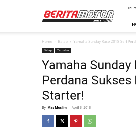
BERITAMOTOR.NET
Thurs
H
Home
Balap
Yamaha Sunday Race 2018 Seri Perd
Balap
Yamaha
Yamaha Sunday R
Perdana Sukses
Starter!
By
Mas Muslim
-
April 8, 2018