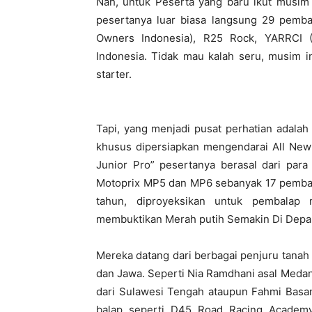
Nah, untuk Peserta yang baru ikut musim
pesertanya luar biasa langsung 29 pemba
Owners Indonesia), R25 Rock, YARRCI 
Indonesia. Tidak mau kalah seru, musim 
starter.
Tapi, yang menjadi pusat perhatian adalah 
khusus dipersiapkan mengendarai All New 
Junior Pro” pesertanya berasal dari para
Motoprix MP5 dan MP6 sebanyak 17 pembala
tahun, diproyeksikan untuk pembalap
membuktikan Merah putih Semakin Di Depa
Mereka datang dari berbagai penjuru tanah 
dan Jawa. Seperti Nia Ramdhani asal Meda
dari Sulawesi Tengah ataupun Fahmi Basa
balap seperti D45 Road Racing Academy