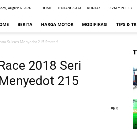
day, August 6, 2026
HOME
TENTANG SAYA
KONTAK
PRIVACY POLICY
OME
BERITA
HARGA MOTOR
MODIFIKASI
TIPS & TR
ana Sukses Menyedot 215 Starter!
T
ace 2018 Seri
 Menyedot 215
0