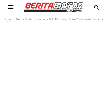
Home
Berita Motor
Yamaha MT-15 Buatan Mana? Indonesia Tercinta
Bro !