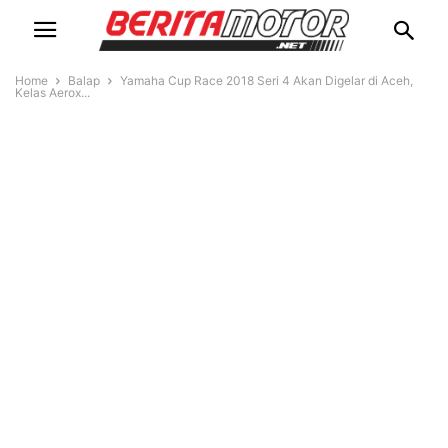
Home
Balap
Yamaha Cup Race 2018 Seri 4 Akan Digelar di Aceh,
Kelas Aerox...