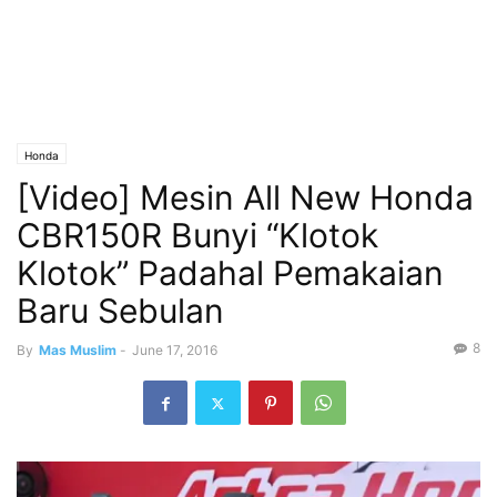
Honda
[Video] Mesin All New Honda
CBR150R Bunyi “Klotok
Klotok” Padahal Pemakaian
Baru Sebulan
8
By
Mas Muslim
-
June 17, 2016