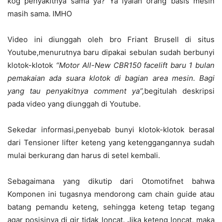
kog penyakitnya sama ya? Ya iyalah orang basis mesin
masih sama. IMHO
Video ini diunggah oleh bro Friant Brusell di situs
Youtube,menurutnya baru dipakai sebulan sudah berbunyi
klotok-klotok
“Motor All-New CBR150 facelift baru 1 bulan
pemakaian ada suara klotok di bagian area mesin. Bagi
yang tau penyakitnya comment ya”,
begitulah deskripsi
pada video yang diunggah di Youtube.
Sekedar informasi,penyebab bunyi klotok-klotok berasal
dari Tensioner lifter keteng yang ketenggangannya sudah
mulai berkurang dan harus di setel kembali.
Sebagaimana yang dikutip dari Otomotifnet bahwa
Komponen ini tugasnya mendorong cam chain guide atau
batang pemandu keteng, sehingga keteng tetap tegang
agar posisinya di gir tidak loncat. Jika keteng loncat, maka