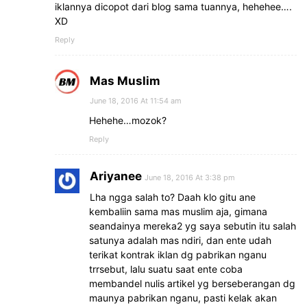
iklannya dicopot dari blog sama tuannya, hehehee….
XD
Reply
Mas Muslim
June 18, 2016 At 11:54 am
Hehehe…mozok?
Reply
Ariyanee
June 18, 2016 At 3:38 pm
Lha ngga salah to? Daah klo gitu ane
kembaliin sama mas muslim aja, gimana
seandainya mereka2 yg saya sebutin itu salah
satunya adalah mas ndiri, dan ente udah
terikat kontrak iklan dg pabrikan nganu
trrsebut, lalu suatu saat ente coba
membandel nulis artikel yg berseberangan dg
maunya pabrikan nganu, pasti kelak akan