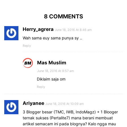
8 COMMENTS
Herry_agrera
June 18, 2016 At 8:46 am
Wah sama euy sama punya sy ..
Reply
Mas Muslim
June 18, 2016 At 9:57 am
Diklaim saja om
Reply
Ariyanee
June 18, 2016 At 10:09 am
3 Blogger besar (TMC, IWB, IndoMagz) + 1 Blooger
ternak sukses (Pertalite7) mana berani membuat
artikel semacam ini pada blognya? Kalo ngga mau