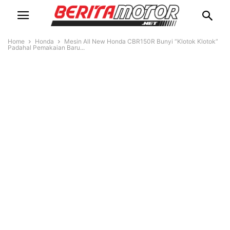
Home
Honda
Mesin All New Honda CBR150R Bunyi “Klotok Klotok”
Padahal Pemakaian Baru...