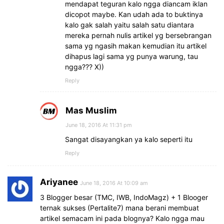
mendapat teguran kalo ngga diancam iklan
dicopot maybe. Kan udah ada to buktinya
kalo gak salah yaitu salah satu diantara
mereka pernah nulis artikel yg bersebrangan
sama yg ngasih makan kemudian itu artikel
dihapus lagi sama yg punya warung, tau
ngga??? X))
Reply
Mas Muslim
June 18, 2016 At 11:31 pm
Sangat disayangkan ya kalo seperti itu
Reply
Ariyanee
June 18, 2016 At 10:09 am
3 Blogger besar (TMC, IWB, IndoMagz) + 1 Blooger
ternak sukses (Pertalite7) mana berani membuat
artikel semacam ini pada blognya? Kalo ngga mau