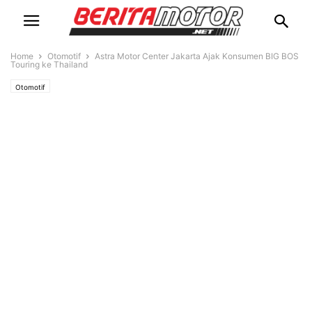
Home
Otomotif
Astra Motor Center Jakarta Ajak Konsumen BIG BOS
Touring ke Thailand
Otomotif