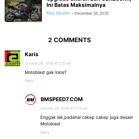
Ini Batas Maksimalnya
Mas Muslim
-
December 26, 2020
2 COMMENTS
Karis
October 28, 2018 At 2:12 am
Motoblast gak lolos?
Reply
BMSPEED7.COM
October 28, 2018 At 3:25 pm
Enggak lek,padahal cakep cakep juga desain
Motoblast
Reply