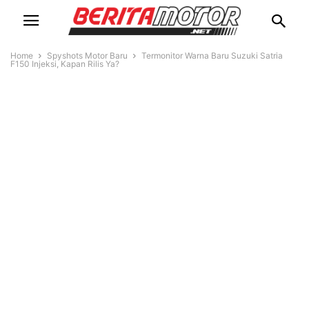
Home
Spyshots Motor Baru
Termonitor Warna Baru Suzuki Satria
F150 Injeksi, Kapan Rilis Ya?