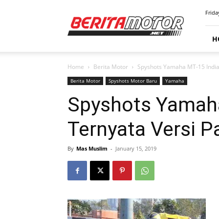
BERITAMOTOR.NET
Frida
H
Home
Berita Motor
Spyshots Yamaha MT-15 India,
Berita Motor
Spyshots Motor Baru
Yamaha
Spyshots Yamaha
Ternyata Versi P
By
Mas Muslim
-
January 15, 2019