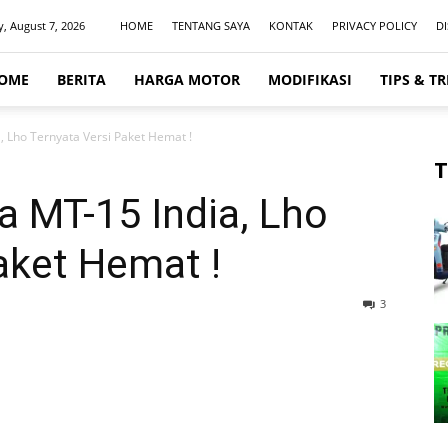
y, August 7, 2026
HOME
TENTANG SAYA
KONTAK
PRIVACY POLICY
D
OME
BERITA
HARGA MOTOR
MODIFIKASI
TIPS & TR
 Lho Ternyata Versi Paket Hemat !
T
 MT-15 India, Lho
aket Hemat !
3