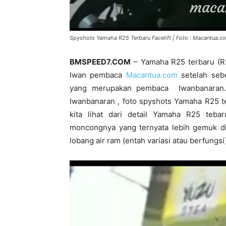
Spyshots Yamaha R25 Terbaru Facelift | Foto : Macantua.c
BMSPEED7.COM
– Yamaha R25 terbaru (R2
Iwan pembaca
Macantua.com
setelah seb
yang merupakan pembaca Iwanbanaran.c
Iwanbanaran , foto spyshots Yamaha R25 ter
kita lihat dari detail Yamaha R25 tebar
moncongnya yang ternyata lebih gemuk dib
lobang air ram (entah variasi atau berfungsi