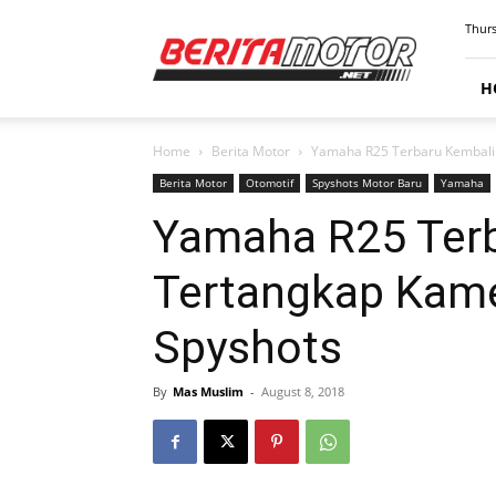
BERITAMOTOR.NET
Thurs
H
Home
Berita Motor
Yamaha R25 Terbaru Kembali 
Berita Motor
Otomotif
Spyshots Motor Baru
Yamaha
Yamaha R25 Ter
Tertangkap Kame
Spyshots
By
Mas Muslim
-
August 8, 2018