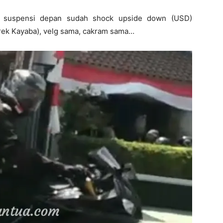
an suspensi depan sudah shock upside down (USD)
ek Kayaba), velg sama, cakram sama…