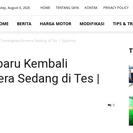
day, August 6, 2026
HOME
TENTANG SAYA
KONTAK
PRIVACY POLICY
OME
BERITA
HARGA MOTOR
MODIFIKASI
TIPS & TR
Tertangkap Kamera Sedang di Tes | Spyshots
T
baru Kembali
ra Sedang di Tes |
0