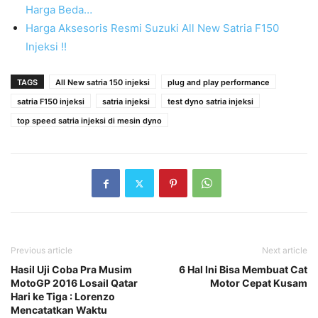
Harga Beda…
Harga Aksesoris Resmi Suzuki All New Satria F150
Injeksi !!
TAGS
All New satria 150 injeksi
plug and play performance
satria F150 injeksi
satria injeksi
test dyno satria injeksi
top speed satria injeksi di mesin dyno
Previous article
Next article
Hasil Uji Coba Pra Musim
6 Hal Ini Bisa Membuat Cat
MotoGP 2016 Losail Qatar
Motor Cepat Kusam
Hari ke Tiga : Lorenzo
Mencatatkan Waktu