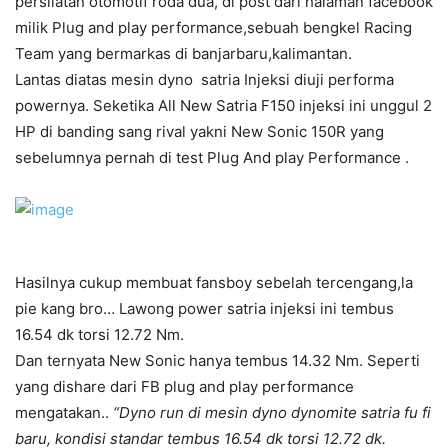
persilatan otomotif roda dua, di post dari halaman facebook
milik Plug and play performance,sebuah bengkel Racing
Team yang bermarkas di banjarbaru,kalimantan.
Lantas diatas mesin dyno satria Injeksi diuji performa
powernya. Seketika All New Satria F150 injeksi ini unggul 2
HP di banding sang rival yakni New Sonic 150R yang
sebelumnya pernah di test Plug And play Performance .
Hasilnya cukup membuat fansboy sebelah tercengang,la
pie kang bro… Lawong power satria injeksi ini tembus
16.54 dk torsi 12.72 Nm.
Dan ternyata New Sonic hanya tembus 14.32 Nm. Seperti
yang dishare dari FB plug and play performance
mengatakan..
“Dyno run di mesin dyno dynomite satria fu fi
baru, kondisi standar tembus 16.54 dk torsi 12.72 dk.