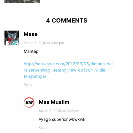
4 COMMENTS
Mase
March 5, 2016 At 2:03 pm
Mantep
http://satuaspal.com/2016/03/05/dimana-beli-
raiserpeninggi-setang-new-cb150r-ini-dia-
tempatnya/
Reply
Mas Muslim
March 5, 2016 At 2:08 pm
Ayago superior.wkwkwk
Reply