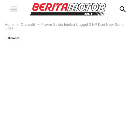
Home
Otomotif
Power Satria Injeksi Unggul 2 HP Dari New Sonic…
juosz !!!
Otomotif