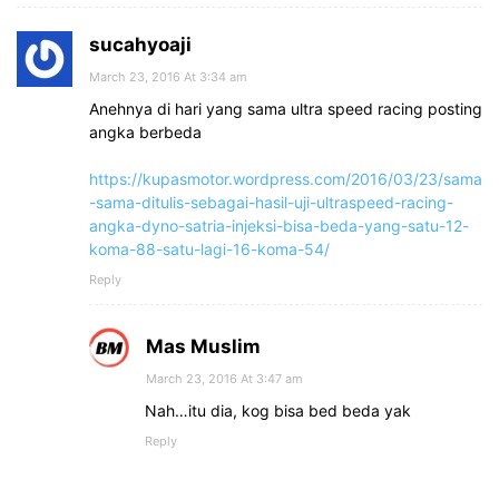
sucahyoaji
March 23, 2016 At 3:34 am
Anehnya di hari yang sama ultra speed racing posting
angka berbeda
https://kupasmotor.wordpress.com/2016/03/23/sama
-sama-ditulis-sebagai-hasil-uji-ultraspeed-racing-
angka-dyno-satria-injeksi-bisa-beda-yang-satu-12-
koma-88-satu-lagi-16-koma-54/
Reply
Mas Muslim
March 23, 2016 At 3:47 am
Nah…itu dia, kog bisa bed beda yak
Reply