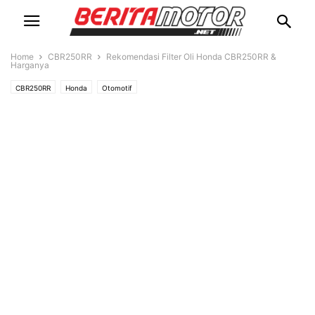
Home
CBR250RR
Rekomendasi Filter Oli Honda CBR250RR &
Harganya
CBR250RR
Honda
Otomotif