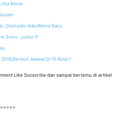
 Lima Besar
 Kusam
i, Disinyalir Ada Warna Baru
ew Sonic…juosz !!!
sa
016,Berikut Jadwal Di 15 Kota !!
mment Like Sucscribe dan sampai bertemu di artikel
=====