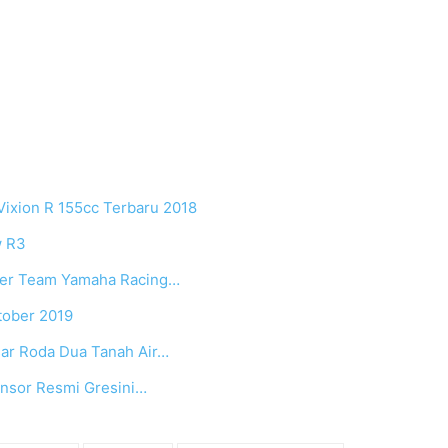
ixion R 155cc Terbaru 2018
w R3
lier Team Yamaha Racing…
tober 2019
sar Roda Dua Tanah Air…
onsor Resmi Gresini…