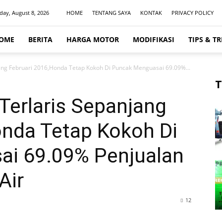
day, August 8, 2026
HOME
TENTANG SAYA
KONTAK
PRIVACY POLICY
OME
BERITA
HARGA MOTOR
MODIFIKASI
TIPS & TR
jang Februari 2016,Honda Tetap Kokoh Di Puncak Menguasai 69.09%...
T
Terlaris Sepanjang
onda Tetap Kokoh Di
i 69.09% Penjualan
Air
12