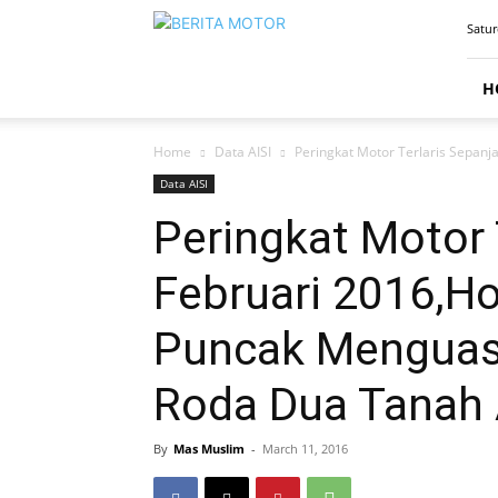
BERITAMOTOR.NET
Satur
H
Home
Data AISI
Peringkat Motor Terlaris Sepan
Data AISI
Peringkat Motor 
Februari 2016,H
Puncak Menguasa
Roda Dua Tanah 
By
Mas Muslim
-
March 11, 2016