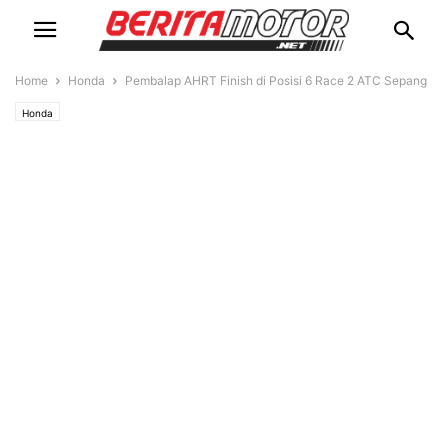
Home
Honda
Pembalap AHRT Finish di Posisi 6 Race 2 ATC Sepang
Honda