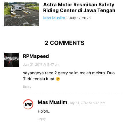
Astra Motor Resmikan Safety
Riding Center di Jawa Tengah
Mas Muslim
-
July 17, 2026
2 COMMENTS
RPMspeed
July 31, 2017 At 5:47 pm
sayangnya race 2 gerry salim malah meloro. Duo
Turki terlalu kuat
Reply
Mas Muslim
July 31, 2017 At 6:48 pm
Ho’oh..
Reply