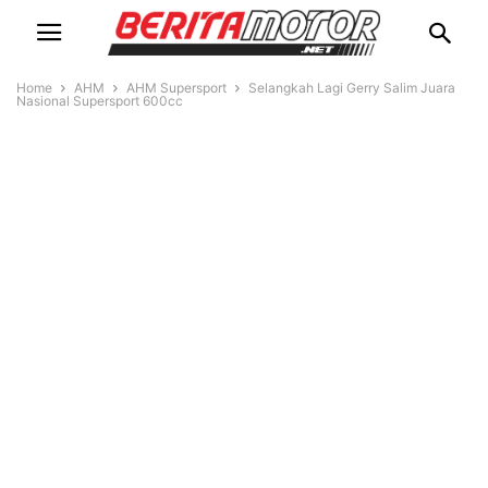
Home
AHM
AHM Supersport
Selangkah Lagi Gerry Salim Juara
Nasional Supersport 600cc