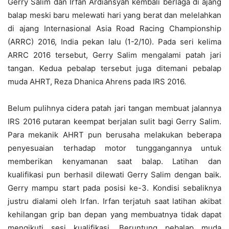
Gerry Salim dan Irfan Ardiansyah kembali berlaga di ajang
balap meski baru melewati hari yang berat dan melelahkan
di ajang Internasional Asia Road Racing Championship
(ARRC) 2016, India pekan lalu (1-2/10). Pada seri kelima
ARRC 2016 tersebut, Gerry Salim mengalami patah jari
tangan. Kedua pebalap tersebut juga ditemani pebalap
muda AHRT, Reza Dhanica Ahrens pada IRS 2016.
Belum pulihnya cidera patah jari tangan membuat jalannya
IRS 2016 putaran keempat berjalan sulit bagi Gerry Salim.
Para mekanik AHRT pun berusaha melakukan beberapa
penyesuaian terhadap motor tunggangannya untuk
memberikan kenyamanan saat balap. Latihan dan
kualifikasi pun berhasil dilewati Gerry Salim dengan baik.
Gerry mampu start pada posisi ke-3. Kondisi sebaliknya
justru dialami oleh Irfan. Irfan terjatuh saat latihan akibat
kehilangan grip ban depan yang membuatnya tidak dapat
mengikuti sesi kualifikasi. Beruntung pebalap muda