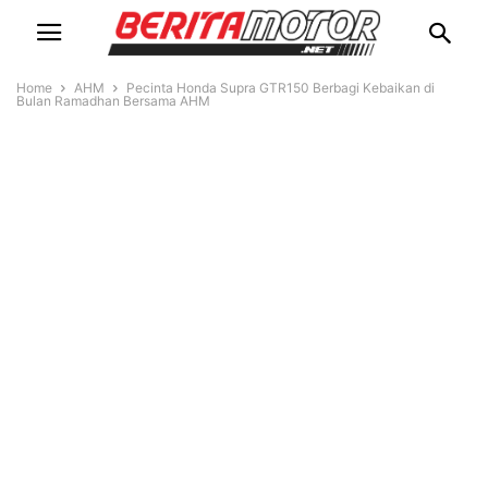
Home
AHM
Pecinta Honda Supra GTR150 Berbagi Kebaikan di
Bulan Ramadhan Bersama AHM